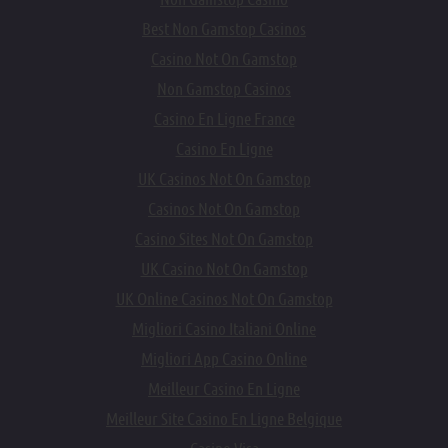
Best Non Gamstop Casinos
Casino Not On Gamstop
Non Gamstop Casinos
Casino En Ligne France
Casino En Ligne
UK Casinos Not On Gamstop
Casinos Not On Gamstop
Casino Sites Not On Gamstop
UK Casino Not On Gamstop
UK Online Casinos Not On Gamstop
Migliori Casino Italiani Online
Migliori App Casino Online
Meilleur Casino En Ligne
Meilleur Site Casino En Ligne Belgique