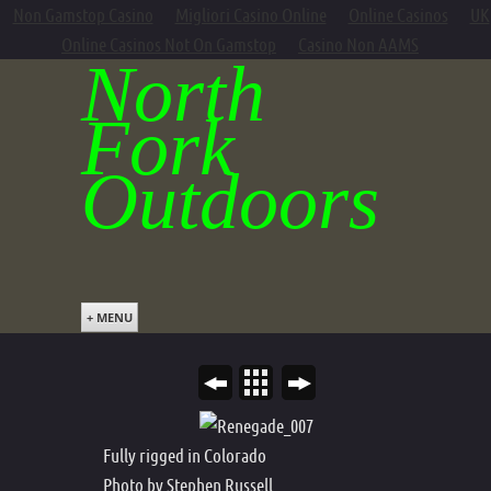
Non Gamstop Casino
Migliori Casino Online
Online Casinos
UK
Online Casinos Not On Gamstop
Casino Non AAMS
North
Fork
Outdoors
+ MENU
Fully rigged in Colorado
Photo by Stephen Russell