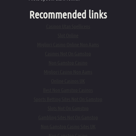
Recommended links
Casinon Utan Spellicens
Slot Online
Migliori Casino Online Non Aams
Casinos Not On Gamstop
Non Gamstop Casino
Migliori Casino Non Aams
Online Casinos UK
Best Non Gamstop Casinos
Sports Betting Sites Not On Gamstop
Slots Not On Gamstop
Gambling Sites Not On Gamstop
Non Gamstop Casino Sites UK
Non Gamstop Casino