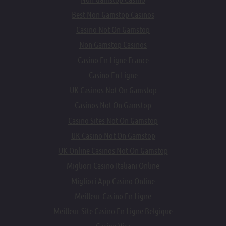
Best Non Gamstop Casinos
Casino Not On Gamstop
Non Gamstop Casinos
Casino En Ligne France
Casino En Ligne
UK Casinos Not On Gamstop
Casinos Not On Gamstop
Casino Sites Not On Gamstop
UK Casino Not On Gamstop
UK Online Casinos Not On Gamstop
Migliori Casino Italiani Online
Migliori App Casino Online
Meilleur Casino En Ligne
Meilleur Site Casino En Ligne Belgique