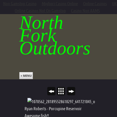
Non Gamstop Casino
Migliori Casino Online
Online Casinos
UK
Online Casinos Not On Gamstop
Casino Non AAMS
North
Fork
Outdoors
+ MENU
Ryan Roberts - Porcupine Reservoir
Awesome fish!!