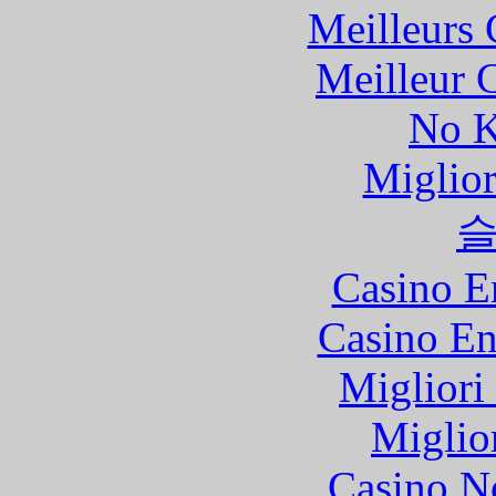
Meilleurs 
Meilleur 
No K
Miglio
Casino E
Casino En
Migliori
Miglio
Casino N