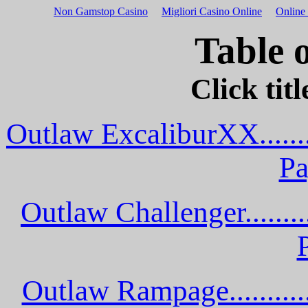
Non Gamstop Casino
Migliori Casino Online
Online
Table 
Click titl
Outlaw ExcaliburXX..............
Pa
Outlaw Challenger...............
Outlaw Rampage.................