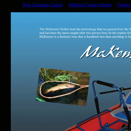
Non Gamstop Casino
Migliori Casino Online
Online