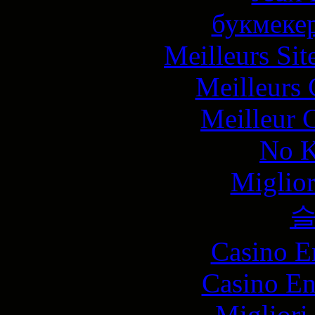
букмеке
Meilleurs Sit
Meilleurs 
Meilleur 
No K
Miglio
Casino E
Casino En
Migliori