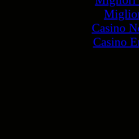
Miglio
Casino N
Casino E