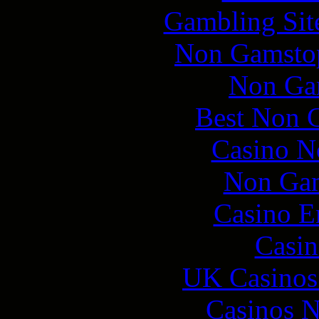
Gambling Sit
Non Gamstop
Non Ga
Best Non 
Casino N
Non Gam
Casino E
Casin
UK Casinos
Casinos 