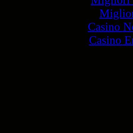
Miglio
Casino N
Casino E