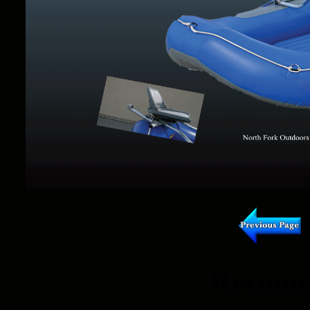
Recomm