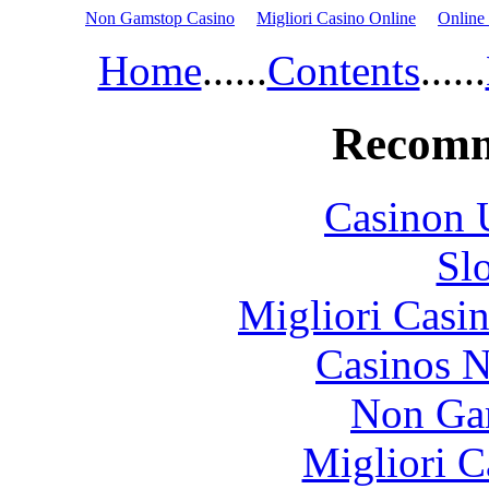
Non Gamstop Casino
Migliori Casino Online
Online
Home
......
Contents
......
Recomm
Casinon 
Sl
Migliori Casi
Casinos 
Non Ga
Migliori 