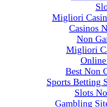
Sl
Migliori Casi
Casinos 
Non Ga
Migliori 
Online
Best Non 
Sports Betting 
Slots N
Gambling Sit