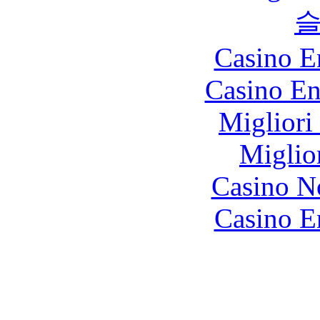
Casino E
Casino En
Migliori
Miglio
Casino N
Casino E