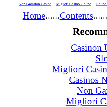
Non Gamstop Casino
Migliori Casino Online
Online
Home
......
Contents
.....
Recomm
Casinon 
Sl
Migliori Casi
Casinos 
Non Ga
Migliori 