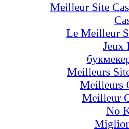
Meilleur Site Ca
Cas
Le Meilleur S
Jeux 
букмеке
Meilleurs Sit
Meilleurs 
Meilleur 
No K
Miglio