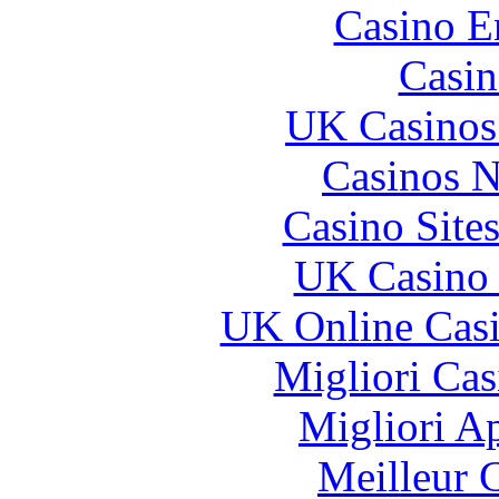
Casino E
Casin
UK Casinos
Casinos 
Casino Site
UK Casino
UK Online Cas
Migliori Cas
Migliori A
Meilleur 