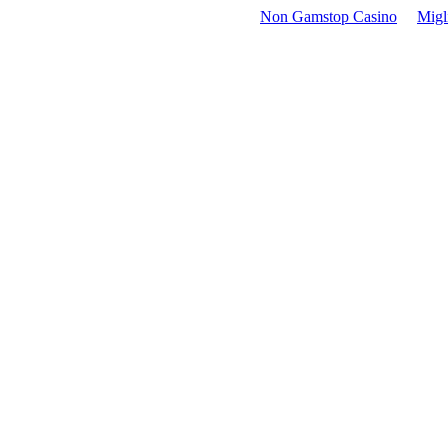
Non Gamstop Casino
Migl