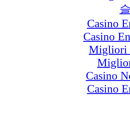
Casino E
Casino En
Migliori
Miglio
Casino N
Casino E