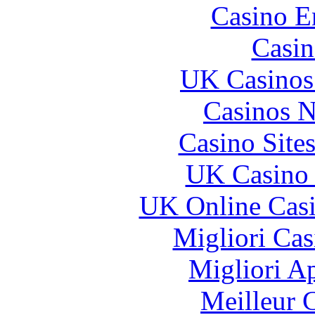
Casino E
Casin
UK Casinos
Casinos 
Casino Site
UK Casino
UK Online Cas
Migliori Cas
Migliori A
Meilleur 