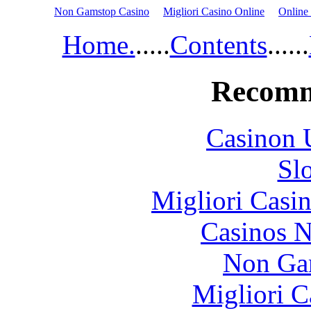
Non Gamstop Casino
Migliori Casino Online
Online
Home.
.....
Contents
......
Recomm
Casinon 
Sl
Migliori Casi
Casinos 
Non Ga
Migliori 