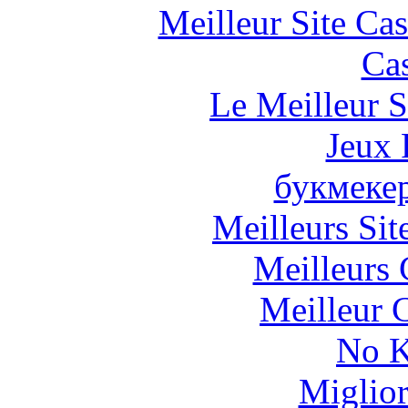
Meilleur Site Ca
Cas
Le Meilleur S
Jeux 
букмеке
Meilleurs Sit
Meilleurs 
Meilleur 
No K
Miglio