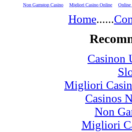
Non Gamstop Casino
Migliori Casino Online
Online
Home
......
Con
Recomm
Casinon 
Sl
Migliori Casi
Casinos 
Non Ga
Migliori 