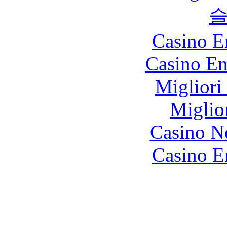
Casino E
Casino En
Migliori
Miglio
Casino N
Casino E