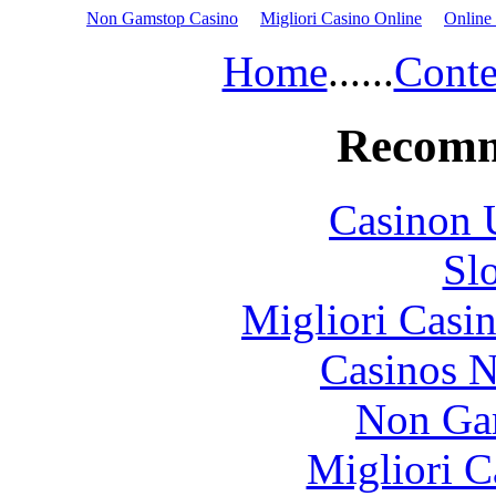
Non Gamstop Casino
Migliori Casino Online
Online
Home
......
Conte
Recomm
Casinon 
Sl
Migliori Casi
Casinos 
Non Ga
Migliori 