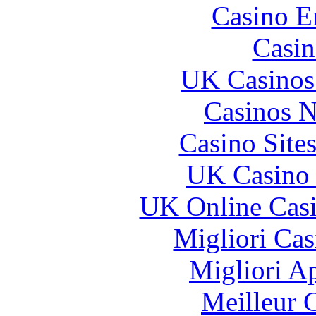
Casino E
Casin
UK Casinos
Casinos 
Casino Site
UK Casino
UK Online Cas
Migliori Cas
Migliori A
Meilleur 