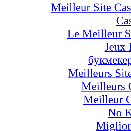
Meilleur Site Ca
Cas
Le Meilleur S
Jeux 
букмеке
Meilleurs Sit
Meilleurs 
Meilleur 
No K
Miglio