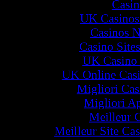
Casin
UK Casinos
Casinos 
Casino Site
UK Casino
UK Online Cas
Migliori Cas
Migliori A
Meilleur 
Meilleur Site Ca