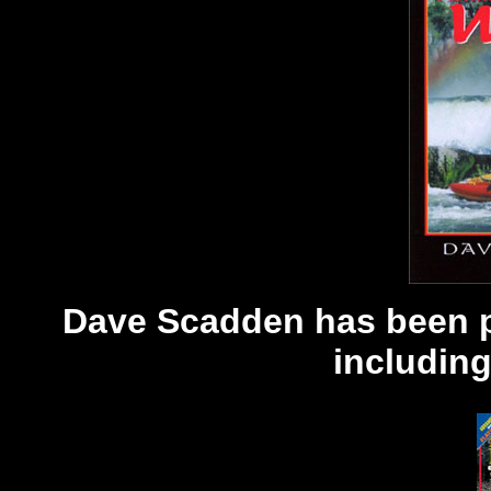
Dave Scadden has been p
includin