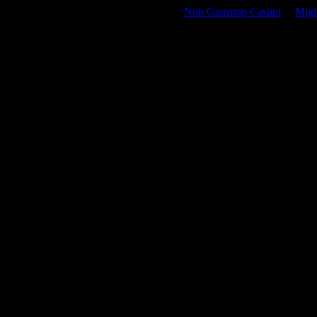
Non Gamstop Casino
Migl