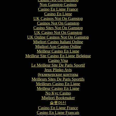
Non Gamstop Casinos
Casino En Ligne France
Casino En Ligne
UK Casinos Not On Gamstop
Casinos Not On Gamstop
Casino Sites Not On Gamstop
UK Casino Not On Gamstop
UK Online Casinos Not On Gamstop
Migliori Casino Italiani Online
Migliori App Casino Online
Meilleur Casino En Ligne
Meilleur Site Casino En Ligne Belgique
Casino Visa
Le Meilleur Site De Paris Sportif
Jeux Plinko Avis
букмекерские конторы
Meilleurs Sites De Paris Sportifs
Meilleurs Casino En Ligne
Meilleur Casino En Ligne
No Kyc Casino
Migliori Bookmaker
슬롯머신
Casino En Ligne France
Casino En Ligne Francais