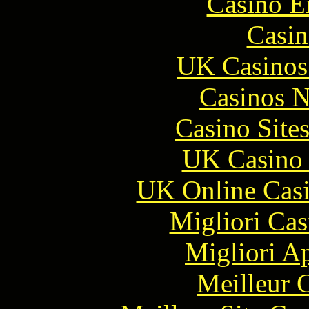
Casino E
Casin
UK Casinos
Casinos 
Casino Site
UK Casino
UK Online Cas
Migliori Cas
Migliori A
Meilleur 