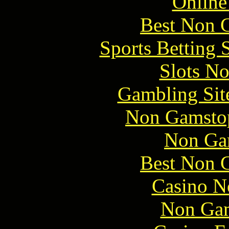
Online
Best Non 
Sports Betting 
Slots N
Gambling Sit
Non Gamstop
Non Ga
Best Non 
Casino N
Non Gam