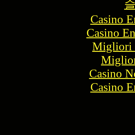
Casino E
Casino En
Migliori
Miglio
Casino N
Casino E