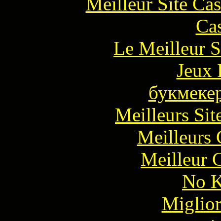
Meilleur Site Ca
Cas
Le Meilleur S
Jeux 
букмеке
Meilleurs Sit
Meilleurs 
Meilleur 
No K
Miglio