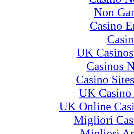
Non Gam
Casino E
Casin
UK Casinos
Casinos 
Casino Site
UK Casino
UK Online Cas
Migliori Cas
Migliori A