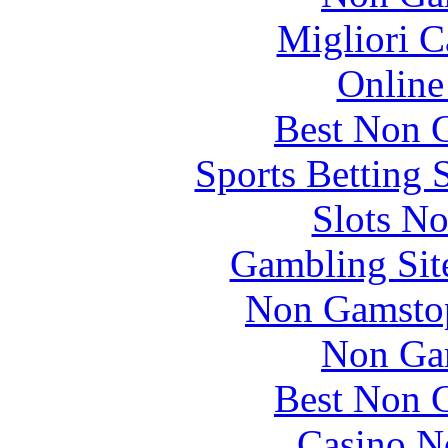
Migliori 
Online
Best Non 
Sports Betting 
Slots N
Gambling Sit
Non Gamstop
Non Ga
Best Non 
Casino N