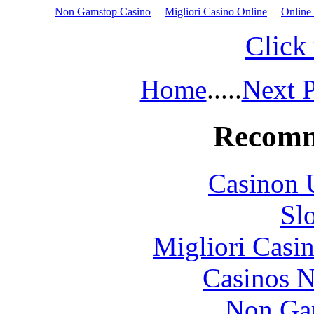
Non Gamstop Casino
Migliori Casino Online
Online
Click
Home
.....
Next 
Recomm
Casinon 
Sl
Migliori Casi
Casinos 
Non Ga