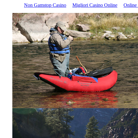
Non Gamstop Casino
Migliori Casino Online
Online