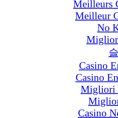
Meilleurs 
Meilleur 
No K
Miglio
Casino E
Casino En
Migliori
Miglio
Casino N