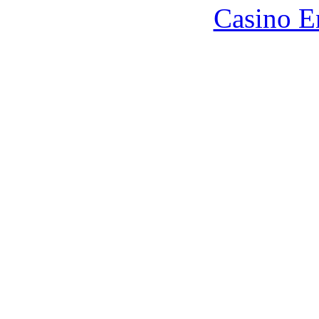
Casino E