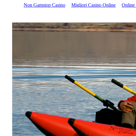
Non Gamstop Casino
Migliori Casino Online
Online