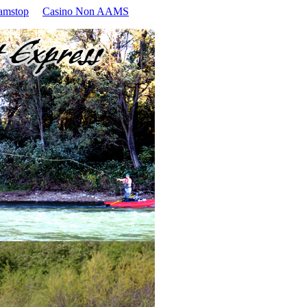
amstop
Casino Non AAMS