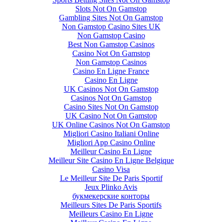
Slots Not On Gamstop
Gambling Sites Not On Gamstop
Non Gamstop Casino Sites UK
Non Gamstop Casino
Best Non Gamstop Casinos
Casino Not On Gamstop
Non Gamstop Casinos
Casino En Ligne France
Casino En Ligne
UK Casinos Not On Gamstop
Casinos Not On Gamstop
Casino Sites Not On Gamstop
UK Casino Not On Gamstop
UK Online Casinos Not On Gamstop
Migliori Casino Italiani Online
Migliori App Casino Online
Meilleur Casino En Ligne
Meilleur Site Casino En Ligne Belgique
Casino Visa
Le Meilleur Site De Paris Sportif
Jeux Plinko Avis
букмекерские конторы
Meilleurs Sites De Paris Sportifs
Meilleurs Casino En Ligne