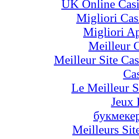
UK Online Cas
Migliori Cas
Migliori A
Meilleur 
Meilleur Site Ca
Cas
Le Meilleur S
Jeux 
букмеке
Meilleurs Sit