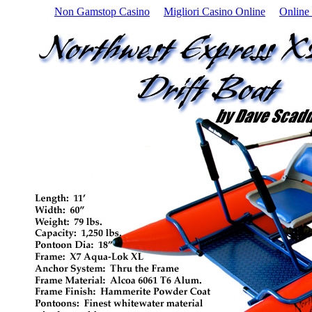
Non Gamstop Casino
Migliori Casino Online
Online