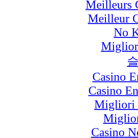
Meilleurs 
Meilleur 
No K
Miglio
Casino E
Casino En
Migliori
Miglio
Casino N